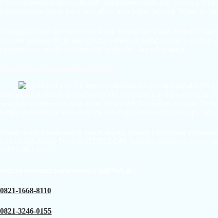
Cara pemasangan plafon akustik juga berbeda pada tiap jenisnya. Unt
menggunakan bahan kayu, galvalum, atau bahan lainnya. Selain itu j
Sedangkan pada tipe berbentuk kotak persegi (tile) agak berbeda, kar
crosstee panjang 60cm dan 120cm, sedang lis sudut biasanya disebut 
penggantung (rood), maintee clip, angleclip, dan sebagainya.
Harga Plafon Akustik
Banyuwangi
Harga plafon akustik Banyuwangi jika dibandingkan dengan plafon gy
kerapian tampilannya yang dapat menambah keindahan ruangan. Untuk h
harga. Diantaranya merk dan tipe bahan plafon akustik, lokasi pengerj
Untuk mendapatkan harga plafon akustik beserta pengerjaan pemasan
bisa menghubungi Team BATUBELING Supplier Surabaya. Selain itu 
BATUBELING .
Segera hubungi kami melalui call/WA di :
0821-1668-8110
0821-3246-0155