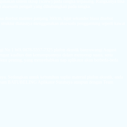
gunakan sistem skrup (screw) pada rangka terpasang. Rangkanya bisa
n aksesoris pengait yang dihubungkan pada rangka.
a disebut maintee panjang 360cm, lajur sekunder biasa disebut
 struktur diatasnya menggunakan aksesoris penggantung seperti kawat
dengan kualitas dan kemampuannya dalam menyerap suara, serta
ktor penting, yang menyebabkan tiap aplikator akan berbeda-beda
 Sedangkan untuk kebutuhan suplai material plafon akustik, anda
an Team BATUBELING Aplikator Surabaya ataupun dengan Team