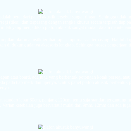
adalah berat dari panel akustik tersebut sangat ringan. Sehingga tida
rsegi (tiles), dan terpasang dengan rangka khusus secara terpisah tiap 
al inilah yang menjadikan plafon akustik sangat mudah dalam maintenan
pilan plafon akustik terlihat rapi sempurna saat terpasang. Hal ini dap
gan di dukung adanya aksesoris lengkap. Sehingga proses pengerjaan t
papan atau board, ada juga yang berbentuk potongan kotak persegi atau
beda pada tiap merk dan tipenya. Untuk panel plafon akustik berbentuk
enya.
n standart lebar 60cm, panjang 120cm, tentu saja standart tergantung me
. Varian ketebalan juga bervariatif mulai dari 9mm, 12mm dan ada jug