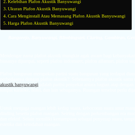
Kelebihan Plafon Akustik Banyuwangi
Ukuran Plafon Akustik Banyuwangi
Cara Menginstall Atau Memasang Plafon Akustik Banyuwangi
Harga Plafon Akustik Banyuwangi
Bangorejo, Banyuwangi, Blimbingsari, Cluring, Gambiran, Gent
Mendengar nama plafon akustik mungkin agak awam bagi kebanyakan or
biasanya dijumpai, seperti plafon indomaret, plafon alfamart, plafon sup
Plafon bangunan merupakan partisi suatu bangunan yang terdapat dian
perbedaanya dengan plafon akustik?. Sebenarnya plafon akustik sama 
akustik banyuwangi
adalah partisi penyekat antara bagian atap dengan
tempat karaoke, hotel, dan lain sebagainya. Ruangan tersebut perlu dij
Untuk menjaga ruangan lebih kedap suara, kebocoran suara antar ruan
dinding beserta plafon ruangan. Seiring dengan perkembangan era mo
dan efektif. Selain memiliki kemampuan sebagai penyerap suara, tampi
estetika dan keindahan ruangan.