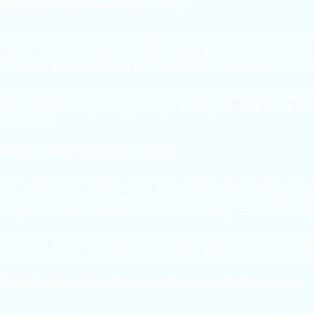
Kelebihan Plafon Akustik
Banyuwangi
Beberapa kelebihan jika kita menggunakan plafon akustik diantaranya 
terlalu berat. Bentuk dari panel plafon akustik kebanyakan berbetuk pe
satu bagian panel, maka tidak perlu mengganti seluruh area plafon. H
Ukuran presisi frame rangka dan rapinya potongan panel, menjadikan tam
oleh pabrik. Sistem pemasangan rangka beserta panel lebih mudah den
lebih efektif.
Ukuran Plafon Akustik
Banyuwangi
Berdasarkan bentuk fisiknya, jenis plafon akustik ada yang berbentuk 
plafon akustik di pasaran memiliki ukuran beserta ketebalan berbeda-
dengan varian ketebalan 9mm dan 12mm tergantung pada merk dan tip
Pada panel plafon akustik berbentuk kotak persegi (tile) memiliki ukura
berbentuk kotak persegi dengan ukuran lebar 60cm pada semua sisinya
Cara Menginstall Atau Memasang
Plafon Akustik Banyuwangi