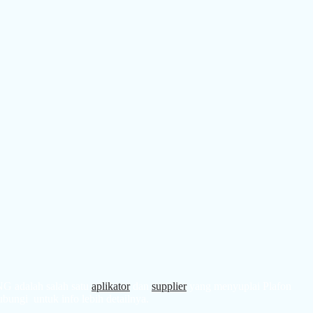
G adalah salah satu
aplikator
dan
supplier
yang menyuplai Plafon
bungi untuk info lebih detailnya.