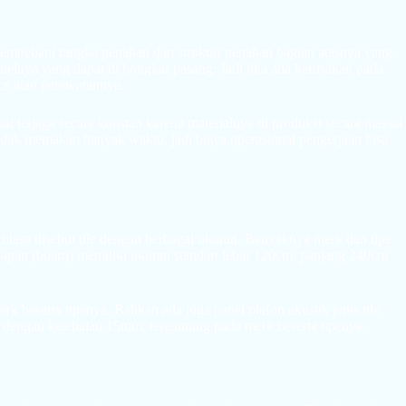
k membebani rangka penahan dan struktur penahan bagian atasnya yang
panelnya yang dapat di bongkar pasang. Jadi jika ada kerusakan pada
ce atau perawatannya.
at terjaga secara konstan karena materialnya di produksi secara massal
idak memakan banyak waktu, jadi biaya operasional pengerjaan bisa
 biasa disebut tile dengan berbagai ukuran. Banyaknya merk dan tipe
 papan (board) memiliki ukuran standart lebar 120cm, panjang 240cm
rk beserta tipenya. Bahkan ada juga panel plafon akustik jenis tile
a dengan ketebalan 15mm, tergantung pada merk beserta tipenya.