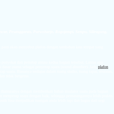
uncar, Pesanggaran, Purwoharjo, Rogojampi, Sempu, Siliragung,
 pasti akan menyebut plafon dengan tambahan kata tempat yang
 penyekat dan penutup antara kedua bagian tersebut. Lantas apa
 dasar utama sebagai penyerap suara (sound absorber). Jadi,
plafon
p suara. Biasanya terdapat dalam ruang studio, ruang rapat, restoran,
 dan tidak bergema.
a diantaranya dengan memberikan bahan insulator suara pada bagian
pu menyerap suara dengan baik, sehingga pemasangannya lebih praktis
stik bisa menjadikan ruangan anda lebih rapi dan bagus dari segi