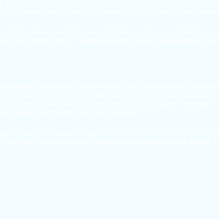
uk jenis papan (board) seperti papan gypsum pada umumnya, bisa meng
uga bisa menggunakan sistem kait gantung (hinge), dengan menggunaka
ena menggunakan rangka khusus berbentuk huruf T. Lajur primernya bias
wall angle panjang 300cm. Rangka tersebut nantinya digantungkan pada
psum biasa tentu akan lebih mahal. Namun harga tersebut sebanding 
arga plafon akustik kondisi terpasang, dapat dipengaruhi beberapa fa
aan, bentuk desain pengerjaan, dan sebagainya.
gannya, anda bisa menghubungi Team BATUBELING Aplikator Surabaya.
anda juga dapat berkonsultasi seputar produk plafon akustik deng