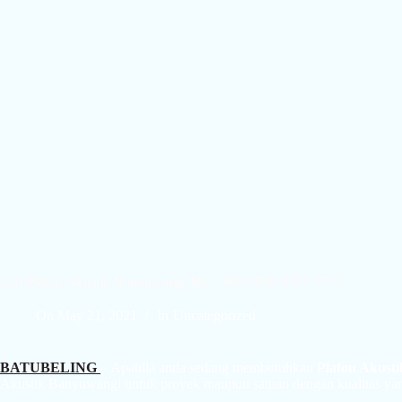
Jual Plafon Akustik Banyuwangi No 1 WA 0878-5557-7325
On
May 21, 2021
In
Uncategorized
BATUBELING
– Apabila anda sedang membutuhkan
Plafon Akust
Akustik Banyuwangi untuk proyek maupun satuan dengan kualitas yang s