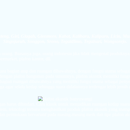
eng, Giri, Glagah, Glenmore, Kabat, Kalibaru, Kalipuro, Licin, M
Singojuruh, Songgon, Srono, Tegaldlimo, Tegalsari, Wongsorejo.
ang. Biasanya juga, orang indonesia jika tidak mengenal produknya,
ermarket, plafon kantor, dll.
tara bagian atap dan ruangan dibawahnya, dengan fungsi utama sebagai
dengan plafon bangunan pada umumnya, plafon akustik memiliki fungsi
 bagian ruangan dibawahnya yang memiliki fungsi utama sebagai penyera
aga agar selalu kedap sehingga suara didalamnya terdengar lebih jernih
gan harus dihindari. Cara klasik untuk menjadikan ruangan kedap suar
dern, teknologi terbaru menghasilkan produk plafon akustik yang mam
lan permukaan bervariatif pada masing-masing merk dan tipe plafon aku