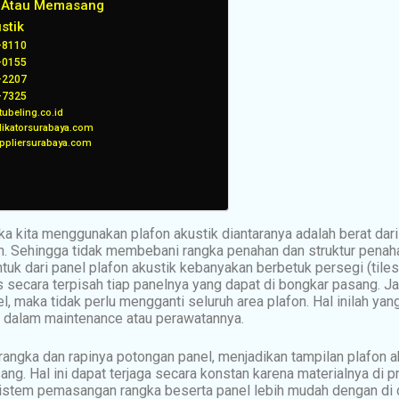
l Atau Memasang
stik
-8110
-0155
-2207
-7325
ubeling.co.id
likatorsurabaya.com
ppliersurabaya.com
ka kita menggunakan plafon akustik diantaranya adalah berat dari
an. Sehingga tidak membebani rangka penahan dan struktur penah
entuk dari panel plafon akustik kebanyakan berbetuk persegi (tile
secara terpisah tiap panelnya yang dapat di bongkar pasang. Ja
l, maka tidak perlu mengganti seluruh area plafon. Hal inilah ya
 dalam maintenance atau perawatannya.
rangka dan rapinya potongan panel, menjadikan tampilan plafon aku
ng. Hal ini dapat terjaga secara konstan karena materialnya di 
Sistem pemasangan rangka beserta panel lebih mudah dengan di