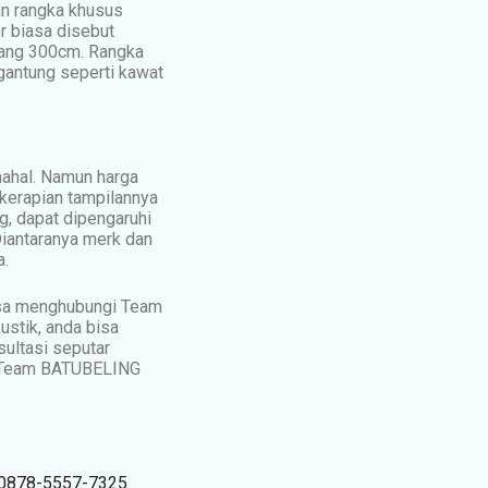
an rangka khusus
r biasa disebut
jang 300cm. Rangka
gantung seperti kawat
mahal. Namun harga
kerapian tampilannya
g, dapat dipengaruhi
Diantaranya merk dan
a.
isa menghubungi Team
ustik, anda bisa
ultasi seputar
n Team BATUBELING
0878-5557-7325