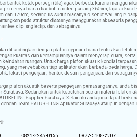
berbentuk kotak persegi (tile) agak berbeda, karena menggunak
jur primernya biasa disebut maintee panjang 360cm, lajur sekunde
m dan 120cm, sedang lis sudut biasanya disebut wall angle pan
gantungkan pada struktur diatasnya menggunakan aksesoris peng
aintee clip, angleclip, dan sebagainya.
ik
jika dibandingkan dengan plafon gypsum biasa tentu akan lebih 
engan kualitas dan kemampuannya dalam menyerap suara, serta 
keindahan ruangan. Untuk harga plafon akustik kondisi terpasan
ing, yang menyebabkan tiap aplikator akan berbeda-beda harga. 
stik, lokasi pengerjaan, bentuk desain pengerjaan, dan sebagainy
arga plafon akustik beserta pengerjaan pemasangannya, anda b
 Surabaya. Sedangkan untuk kebutuhan suplai material plafon ak
UBELING Supplier Surabaya. Selain itu anda juga dapat berkons
ik dengan Team BATUBELING Aplikator Surabaya ataupun denga
i:
0
0821-3246-0155
0877-5108-2207