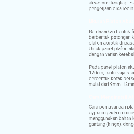
aksesoris lengkap. S
pengerjaan bisa lebih 
Ukuran Plafon Akus
Berdasarkan bentuk fi
berbentuk potongan ko
plafon akustik di pas
Untuk panel plafon ak
dengan varian keteba
Pada panel plafon aku
120cm, tentu saja sta
berbentuk kotak perse
mulai dari 9mm, 12mm
Cara Menginstall 
Cara pemasangan plafo
gypsum pada umumnya
menggunakan bahan kay
gantung (hinge), den