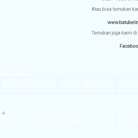
Atau bisa temukan kam
www.batubelin
Temukan juga kami di 
Faceboo
Share your love
PREVIOUS
POST
Jual Plafon Akustik Jepara No 1 WA
Men
0878-5557-7325