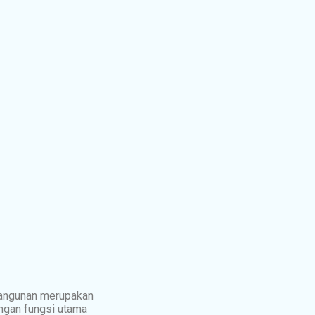
bangunan merupakan
engan fungsi utama