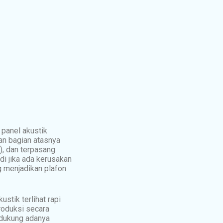
 panel akustik
an bagian atasnya
s), dan terpasang
di jika ada kerusakan
ng menjadikan plafon
stik terlihat rapi
produksi secara
 dukung adanya