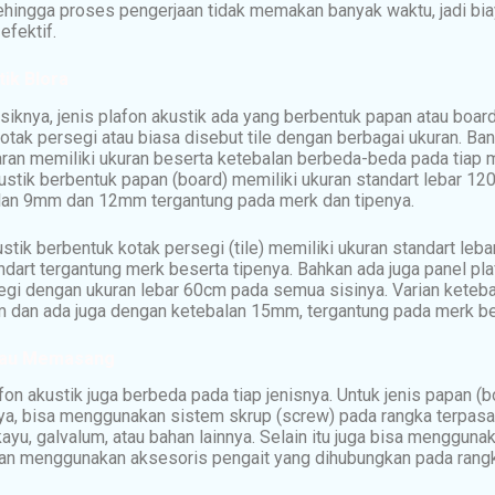
ehingga proses pengerjaan tidak memakan banyak waktu, jadi bia
efektif.
tik
Blora
siknya, jenis plafon akustik ada yang berbentuk papan atau board
tak persegi atau biasa disebut tile dengan berbagai ukuran. Ba
aran memiliki ukuran beserta ketebalan berbeda-beda pada tiap m
ustik berbentuk papan (board) memiliki ukuran standart lebar 1
lan 9mm dan 12mm tergantung pada merk dan tipenya.
stik berbentuk kotak persegi (tile) memiliki ukuran standart leb
ndart tergantung merk beserta tipenya. Bahkan ada juga panel plaf
gi dengan ukuran lebar 60cm pada semua sisinya. Varian ketebal
 dan ada juga dengan ketebalan 15mm, tergantung pada merk be
Atau Memasang
n akustik juga berbeda pada tiap jenisnya. Untuk jenis papan (b
, bisa menggunakan sistem skrup (screw) pada rangka terpasa
u, galvalum, atau bahan lainnya. Selain itu juga bisa menggunak
gan menggunakan aksesoris pengait yang dihubungkan pada rang