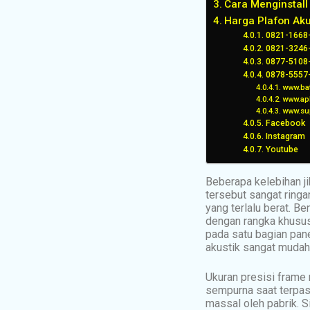
Cara Menginstal
Harga Plafon Aku
0821-1668
0821-3246
0877-5108
0878-5557
www.bat
www.ap
www.su
Facebook
Instagram
Youtube
Beberapa kelebihan ji
tersebut sangat ring
yang terlalu berat. B
dengan rangka khusus 
pada satu bagian pane
akustik sangat mudah
Ukuran presisi frame 
sempurna saat terpasa
massal oleh pabrik. 