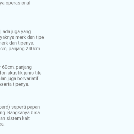
ya operasional
, ada juga yang
nyaknya merk dan tipe
erk dan tipenya.
20cm, panjang 240cm
ar 60cm, panjang
on akustik jenis tile
an juga bervariatif
serta tipenya.
oard) seperti papan
ng. Rangkanya bisa
an sistem kait
ka.