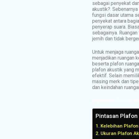
sebagai penyekat dan
akustik?. Sebenarnya
fungsi dasar utama s
penyekat antara bagi
penyerap suara. Biasan
sebagainya. Ruangan t
jernih dan tidak berg
Untuk menjaga ruangan
menjadikan ruangan k
beserta plafon ruang
plafon akustik yang 
efektif. Selain memi
masing merk dan tipe 
dan keindahan ruanga
Kelebihan Plafon Ak
Pintasan Plafo
Kelebihan Plafon
Ukuran Plafon Ak