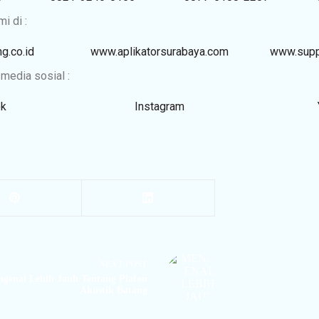
i di :
g.co.id
www.aplikatorsurabaya.com
www.supp
media sosial :
k
Instagram
NEXT
POST
genal Lebih Jauh Tentang Plafon
Akustik Batang