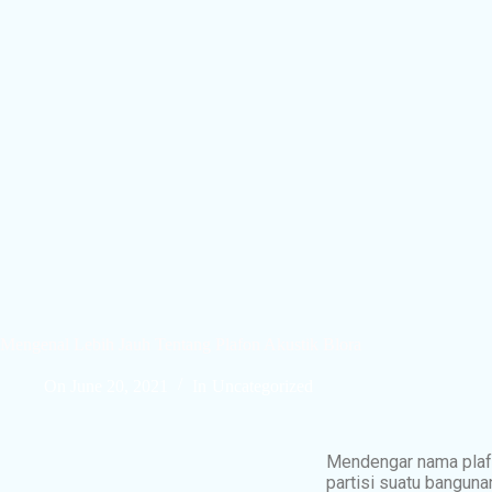
Mengenal Lebih Jauh Tentang Plafon Akustik Blora
On
June 20, 2021
In
Uncategorized
Mendengar nama plaf
partisi suatu banguna