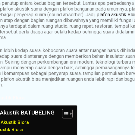
 penutup antara kedua bagian tersebut. Lantas apa perbedaanya
 plafon akustik sama dengan plafon bangunan pada umumnya, pla
ebagai penyerap suara (sound absorber). Jadi,
plafon akustik Blo
an atap dengan bagian ruangan dibawahnya yang memiliki fungsi
ya terdapat dalam ruang studio, ruang rapat, restoran, tempat kar
ersebut perlu dijaga agar selalu kedap sehingga suara didalamn
ema.
 lebih kedap suara, kebocoran suara antar ruangan harus dihindar
edap suara diantaranya dengan memberikan bahan insulator suar
an. Seiring dengan perkembangan era modern, teknologi terbaru
mampu menyerap suara dengan baik, sehingga pemasangannya leb
liki kemampuan sebagai penyerap suara, tampilan permukaan berv
plafon akustik bisa menjadikan ruangan anda lebih rapi dan bagu
n.
ustik
Blora
n Akustik BATUBELING
 Akustik Blora
ustik Blora