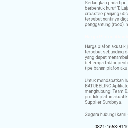
Sedangkan pada tipe 
berbentuk huruf T. La
crosstee panjang 60c
tersebut nantinya di
penggantung (rood), m
Harga Plafon Akust
Harga plafon akustik 
tersebut sebanding d
yang dapat menambah 
beberapa faktor pent
tipe bahan plafon aku
Untuk mendapatkan h
BATUBELING Aplikator
menghubungi Team BAT
produk plafon akust
Supplier Surabaya.
Segera hubungi kami d
0821-1668-811