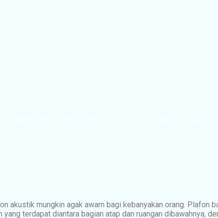
MENGENAL LEBIH JAUH TENTANG PLAFON AKUSTIK-min
on akustik mungkin agak awam bagi kebanyakan orang. Plafon 
n yang terdapat diantara bagian atap dan ruangan dibawahnya, d