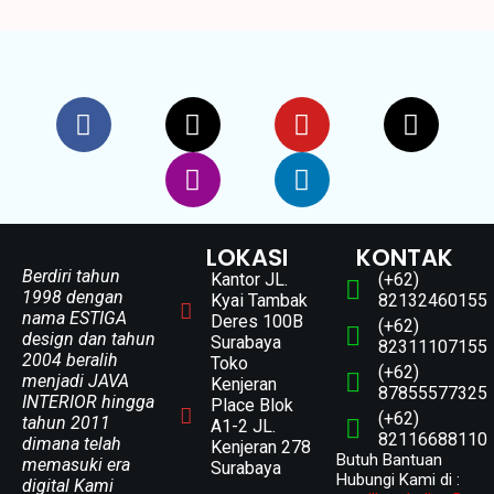
LOKASI
KONTAK
Berdiri tahun
Kantor JL.
(+62)
1998 dengan
Kyai Tambak
82132460155
nama ESTIGA
Deres 100B
(+62)
design dan tahun
Surabaya
82311107155
2004 beralih
Toko
(+62)
menjadi JAVA
Kenjeran
87855577325
INTERIOR hingga
Place Blok
(+62)
tahun 2011
A1-2 JL.
82116688110
dimana telah
Kenjeran 278
Butuh Bantuan
memasuki era
Surabaya
Hubungi Kami di :
digital Kami