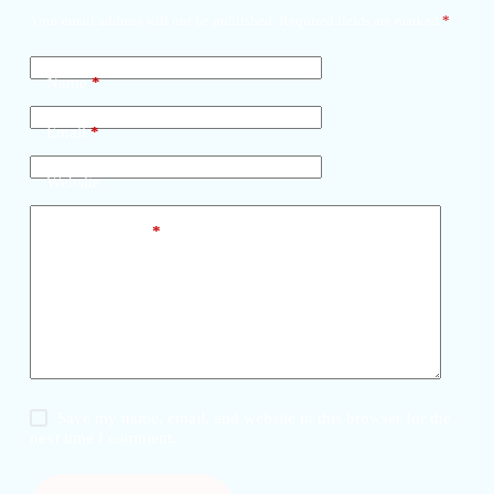
Your email address will not be published.
Required fields are marked
*
Name
*
Email
*
Website
Add Comment
*
Save my name, email, and website in this browser for the
next time I comment.