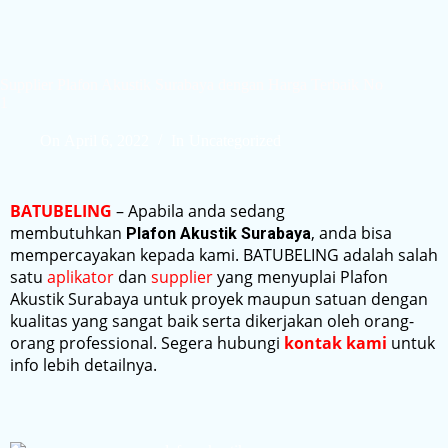
Supplier Plafon Akustik Surabaya dengan Harga Terbaik No
1
On
April 6, 2022
In
Uncategorized
BATUBELING
– Apabila anda sedang
membutuhkan
, anda bisa
Plafon Akustik Surabaya
mempercayakan kepada kami. BATUBELING adalah salah
satu
aplikator
dan
supplier
yang menyuplai Plafon
Akustik Surabaya untuk proyek maupun satuan dengan
kualitas yang sangat baik serta dikerjakan oleh orang-
orang professional. Segera hubungi
kontak kami
untuk
info lebih detailnya.